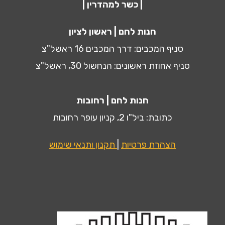
| כשר למהדרין |
חנות לחם | ראשון לציון
סניף המכבים: דרך המכבים 16 ראשל"צ
סניף אחוזת ראשונים: הנחשול 30, ראשל"צ
חנות לחם | רחובות
כתובת: ביל"ו 2, קניון עופר רחובות
הצהרת פרטיות
|
תקנון ותנאי שימוש