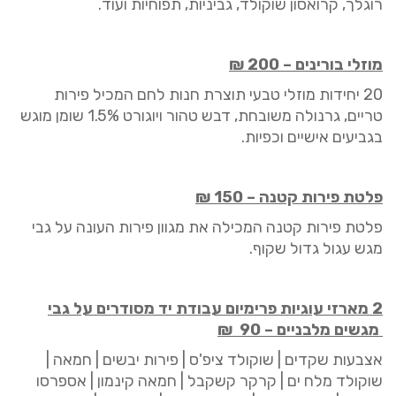
רוגלך, קרואסון שוקולד, גביניות, תפוחיות ועוד.
מוזלי בורינים
–
200
₪
20
יחידות מוזלי טבעי תוצרת חנות לחם המכיל פירות
טריים, גרנולה משובחת, דבש טהור ויוגורט 1.5% שומן מוגש
בגביעים אישיים וכפיות.
פלטת פירות
קטנה
–
150 ₪
פלטת פירות
קטנ
ה המכילה את מגוון פירות העונה על גבי
מגש עגול גדול שקוף.
2 מארזי עוגיות פרימיום עבודת יד מסודרים על גבי
מגשים מלבניים –
90
₪
אצבעות שקדים | שוקולד ציפ'ס | פירות יבשים | חמאה |
שוקולד מלח ים | קרקר קשקבל | חמאה קינמון | אספרסו