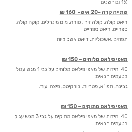
1%
ובוחשנים
ש
תייה קרה
–
20 איש-
160 ₪
דיאט קולה
,
קולה זירו
,
סודה
,
מים מינרלים
,
קוקה קולה
,
ספרייט
,
דיאט ספרייט
תפוזים
,
אשכוליות
,
דיאט אשכוליות
מאפי פיל
אס
מלוחים
–
150
₪
40
יחידות של מאפי פיל
אס
מלוחים
על גבי 1
מגש עגול
בטעמים הבאים:
גבינה, תפו"א, פטריות, בורקיטס, פיצה ועוד.
מאפי פיל
אס
מתוקים
–
150
₪
40 י
חידות של מאפי פיל
אס
מתוקים
על גבי
3
מגש עגול
בטעמים הבאים: