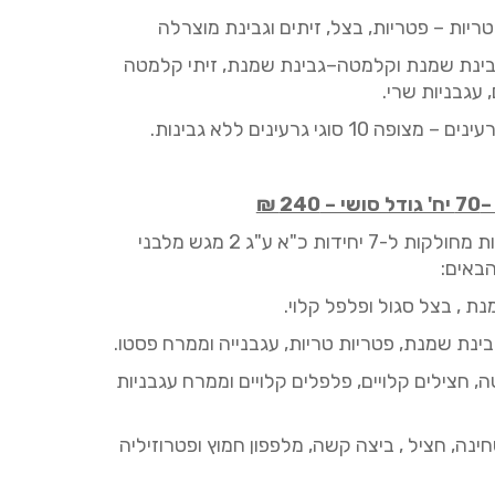
ריות – פטריות, בצל, זיתים וגבינת מוצרלה
ינת שמנת
וקלמטה
–גבינת שמנת, זיתי
קלמטה
 עגבניות שרי.
עינים
– מצופה 10 סוגי גרעינים
ללא גבינות
.
–
70
יח' גודל סושי –
240
₪
ולקות ל-7 יחידות כ"א ע"ג
2
מגש מלבני
באים:
נת
, בצל
סגול
ופלפל
קלוי.
בינת
שמנת, פטריות
טריות, עגבנייה
וממרח
פסטו.
, חצילים
קלויים, פלפלים
קלויים
וממרח
עגבניות
ינה, חציל , ביצה קשה, מלפפון חמוץ ופטרוזיליה