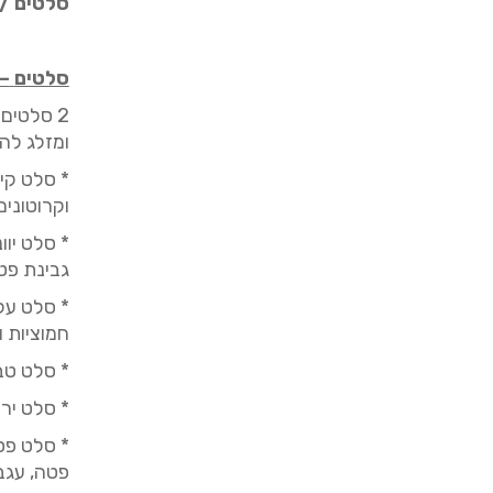
סלטים /
סלטים
–
2 סלטים
ומזלג לה
* סלט קיס
וקרוטונים
* סלט יוו
גבינת פטה
* סלט עלי
חמוציות ו
* סלט טבו
* סלט יר
* סלט פס
פטה, עגבנ