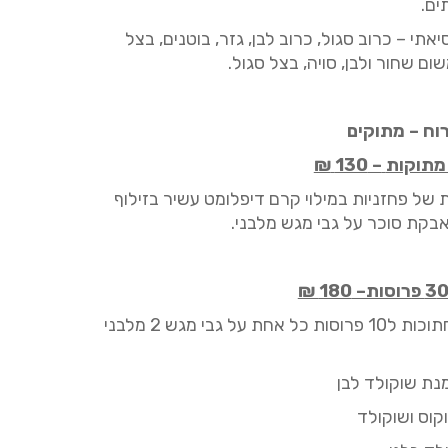
ים.
יאתי
–
כרוב סגול, כרוב לבן, גזר, בוטנים, בצל
שום שחור ולבן, סויה, בצל סגול.
וח – מתוקים
מתוקות
–
130
₪
 של פחזניות במילוי קרם דיפלומט עשיר בזילוף
אבקת סוכר על גבי מגש מלבני.
 פרוסות–
3
180
₪
וסות כל אחת על גבי מגש
2
מלבני
נת שוקולד לבן
קוס ושוקול
ד