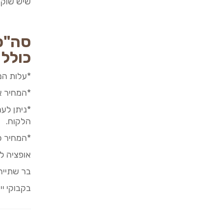
שיש שוקו
סה"כ
כולל 
*עלות ה
*המחיר אי
*ניתן לע
הלקוח.
*המחיר כ
אופציה לת
בר שתייה 
בקבוקי יי