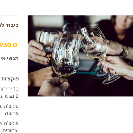
כיבוד להרמ
,930.0
מגשי איר
פוקצ'ות
–
10
יחידות
2
מגש עג
פוקצ'ה
עג
צהובה
פוקצ'ה
אנ
וצהובים, 