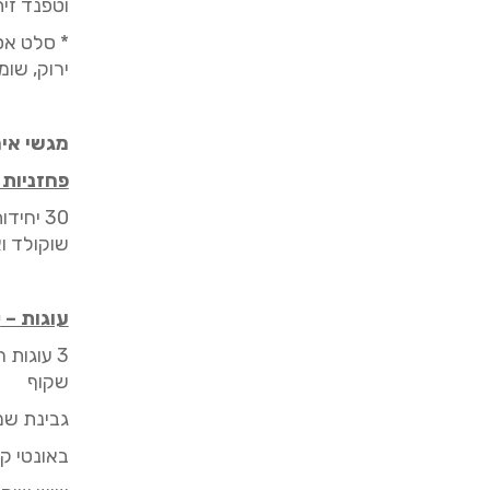
וטפנד זית
* סלט אס
ירוק, שומ
מגשי איר
פחזניות 
30
יחידות
שוקולד ו
עוגות –
0
3
עוגות חתוכות ל10 פר
שקוף
גבינת שמ
באונטי
קו