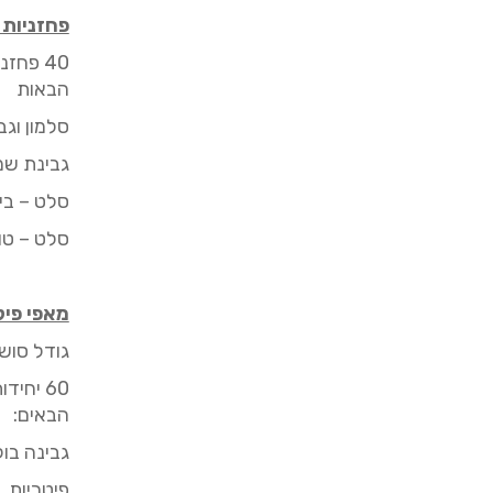
פחזניות 
0 פחזניות על גבי
4
הבאות
סלמון וג
גבינת שמנ
סלט – בי
סלט – טו
מאפי פיל
גודל סושי
0
6
יחידות 
הבאים:
גבינה בו
פיטריות