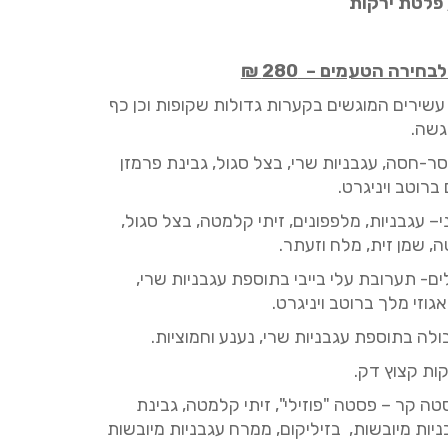
 פלטת ירקות
לבחירה הטעמים –
280
₪
 עשירים המוגשים בקערות גדולות שקופות וכן כף
גשה.
ר-חסה, עגבניות שרי, בצל סגול, גבינת פרמזן
 ברוטב ויניגרט.
ני– עגבניות, מלפפונים, זיתי
קלמטה
, בצל סגול,
, שמן זית, מלח וזעתר.
ם- תערובת עלי בייבי בתוספת עגבניות שרי,
אגוזי מלך ברוטב ויניגרט.
לה בתוספת עגבניות שרי, נענע וחמוציות.
קות קצוץ דק.
טה קר – פסטה "
פוזילי
", זיתי
קלמטה
, גבינת
יות מיובשות, בזיליקום, ממרח עגבניות מיובשות