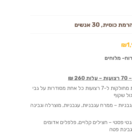
ת כוסית, 30 אנשים
₪
1
וח- מלוחים
70
רצועות –
עלות
260
₪
 מחולקות ל
-7 רצועות כל אחת מסודרות על גבי
ול שקוף
בניות – ממרח עגבניות, עגבניות, מוצרלה וגבינה
טי
פסטי
– חצילים קלויים, פלפלים אדומים
גבינת פטה