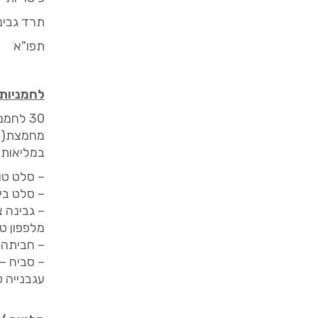
תרד גבינ
תפו"א
לחמניות
30
לחמניו
מחמצת(דג
במליאות 
–
סלט טו
–
סלט בי
–
גבינה 
מלפפון טר
–
חביתה
–
סביח
–
עגבנייה ט