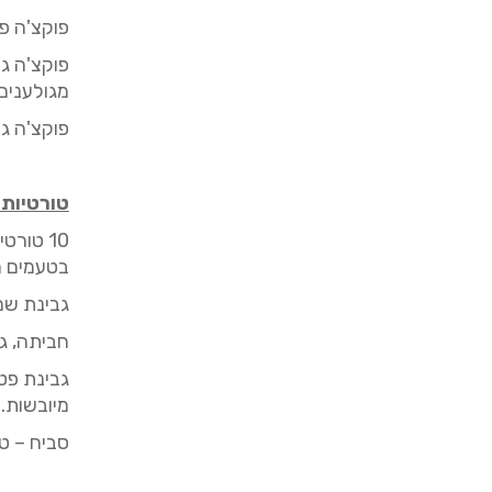
פוקצ'ה
פט
פוקצ'ה
גב
מגולענים,
פוקצ'ה
גר
טורטיות 
10
טורטיות מח
בטעמים ה
גבינת
שמ
חביתה, ג
גבינת
פטה
מיובשות.
סביח
–
טח