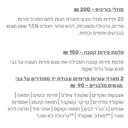
מוזלי בורינים
–
200
₪
20
יחידות מוזלי טבעי תוצרת חנות לחם המכיל פירות
טריים, גרנולה משובחת, דבש טהור ויוגורט 1.5% שומן מוגש
בגביעים אישיים וכפיות.
פלטת פירות
קטנה
–
150 ₪
פלטת פירות
קטנ
ה המכילה את מגוון פירות העונה על גבי
מגש עגול גדול שקוף.
2 מארזי עוגיות פרימיום עבודת יד מסודרים על גבי
מגשים מלבניים –
90
₪
אצבעות שקדים | שוקולד ציפ'ס | פירות יבשים | חמאה |
שוקולד מלח ים | קרקר קשקבל | חמאה קינמון | אספרסו
אגוזים | ג'ינג'ר דבש | חמאה וקוקוס | אוזני פיל | חלווה ללא
סוכר | **פאדג' שוקולד | **גרנולה לא סוכר