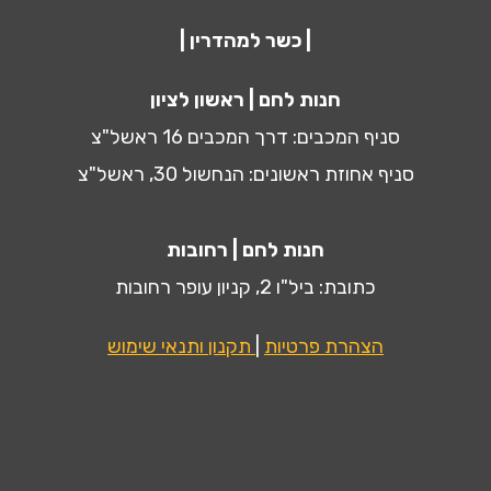
| כשר למהדרין |
חנות לחם | ראשון לציון
סניף המכבים: דרך המכבים 16 ראשל"צ
סניף אחוזת ראשונים: הנחשול 30, ראשל"צ
חנות לחם | רחובות
כתובת: ביל"ו 2, קניון עופר רחובות
הצהרת פרטיות
|
תקנון ותנאי שימוש