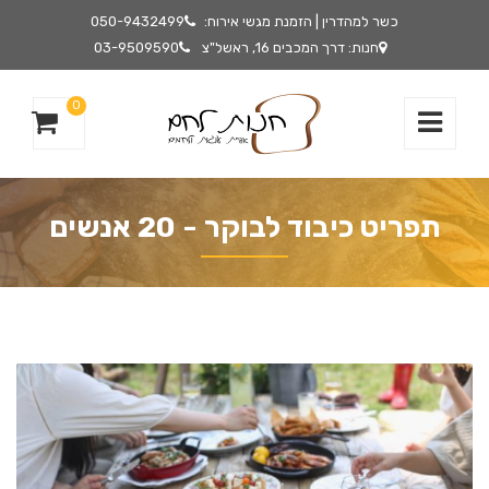
כשר למהדרין | הזמנת מגשי אירוח:
050-9432499
חנות: דרך המכבים 16, ראשל"צ
03-9509590
0
תפריט כיבוד לבוקר - 20 אנשים