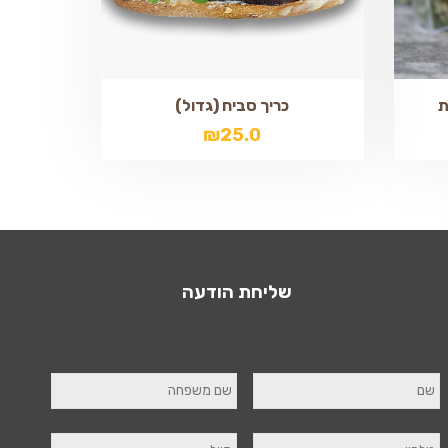
ת
כריך סביח (גדול)
₪
25.0
שליחת הודעה