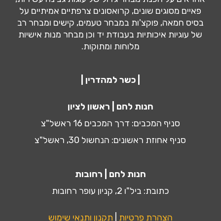
פאיים מסוגים שונים, קרואסונים צרפתיים אמיתיים על
בסיס חמאה, פוקצ'ות במבחר טעמים, קישים ומבחר רב
של עוגיות איכותיות בעבודת יד וכן מבחר מנות אישיות
מלוחות ומתוקות.
| כשר למהדרין |
חנות לחם | ראשון לציון
סניף המכבים: דרך המכבים 16 ראשל"צ
סניף אחוזת ראשונים: הנחשול 30, ראשל"צ
חנות לחם | רחובות
כתובת: ביל"ו 2, קניון עופר רחובות
הצהרת פרטיות
|
תקנון ותנאי שימוש