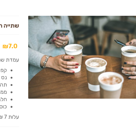
שתייה ח
₪
7.0
עמדת שתי
קפה
נס 
תה 
ממת
חלב רגיל 3%
כוס
עלות 7 ₪ לאדם מינימום 25 איש