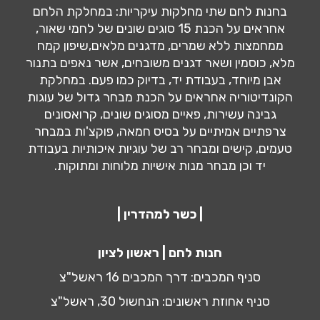
בחנות לחם שתי מחלקות עיקריות: במחלקת הלחם
אחראים על הכנת 15 סוגים שונים של לחמי שאור,
ממחמצות ללא שמרים, מדגנים מלאים,שיפון קמח
מלא, כוסמין ושאר דגנים משובחים, אשר נאפים בתנור
אבן מיוחד, בעבודת יד, בדיוק כמו פעם. במחלקת
הקונדיטוריה אחראים על הכנת מבחר גדול של עוגות
גבינה עשירות, פאיים מסוגים שונים, קרואסונים
צרפתיים אמיתיים על בסיס חמאה, פוקצ'ות במבחר
טעמים, קישים ומבחר רב של עוגיות איכותיות בעבודת
יד וכן מבחר מנות אישיות מלוחות ומתוקות.
| כשר למהדרין |
חנות לחם | ראשון לציון
סניף המכבים: דרך המכבים 16 ראשל"צ
סניף אחוזת ראשונים: הנחשול 30, ראשל"צ