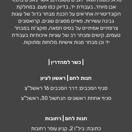
אבן מיוחד, בעבודת יד, בדיוק כמו פעם. במחלקת
הקונדיטוריה אחראים על הכנת מבחר גדול של עוגות
גבינה עשירות, פאיים מסוגים שונים, קרואסונים
צרפתיים אמיתיים על בסיס חמאה, פוקצ'ות במבחר
טעמים, קישים ומבחר רב של עוגיות איכותיות בעבודת
יד וכן מבחר מנות אישיות מלוחות ומתוקות.
| כשר למהדרין |
חנות לחם | ראשון לציון
סניף המכבים: דרך המכבים 16 ראשל"צ
סניף אחוזת ראשונים: הנחשול 30, ראשל"צ
חנות לחם | רחובות
כתובת: ביל"ו 2, קניון עופר רחובות