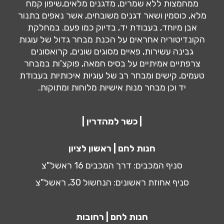
ממחמצות ללא שמרים, מדגנים מלאים,שיפון קמח
מלא, כוסמין ושאר דגנים משובחים, אשר נאפים בתנור
אבן מיוחד, בעבודת יד, בדיוק כמו פעם. במחלקת
הקונדיטוריה אחראים על הכנת מבחר גדול של עוגות
גבינה עשירות, פאיים מסוגים שונים, קרואסונים
צרפתיים אמיתיים על בסיס חמאה, פוקצ'ות במבחר
טעמים, קישים ומבחר רב של עוגיות איכותיות בעבודת
יד וכן מבחר מנות אישיות מלוחות ומתוקות.
| כשר למהדרין |
חנות לחם | ראשון לציון
סניף המכבים: דרך המכבים 16 ראשל"צ
סניף אחוזת ראשונים: הנחשול 30, ראשל"צ
חנות לחם | רחובות