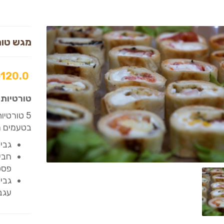
מגש טור
₪
120.0
טורטיות- 35 יח' גודל 
בטעמים ה
גבי
חבי
פסט
גבי
עגב