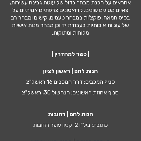
אחראים על הכנת מבחר גדול של עוגות גבינה עשירות,
פאיים מסוגים שונים, קרואסונים צרפתיים אמיתיים על
בסיס חמאה, פוקצ'ות במבחר טעמים, קישים ומבחר רב
של עוגיות איכותיות בעבודת יד וכן מבחר מנות אישיות
מלוחות ומתוקות.
| כשר למהדרין |
חנות לחם | ראשון לציון
סניף המכבים: דרך המכבים 16 ראשל"צ
סניף אחוזת ראשונים: הנחשול 30, ראשל"צ
חנות לחם | רחובות
כתובת: ביל"ו 2, קניון עופר רחובות