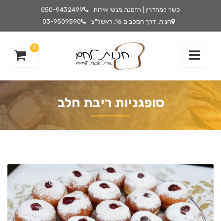
כשר למהדרין | הזמנת מגשי אירוח:
050-9432499
חנות: דרך המכבים 16, ראשל"צ
03-9509590
0
סופגניות ריבת חלב