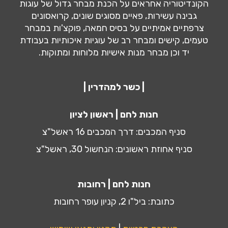
הקונדיטוריה אחראים על הכנת מבחר גדול של עוגות
גבינה עשירות, פאיים מסוגים שונים, קרואסונים
צרפתיים אמיתיים על בסיס חמאה, פוקצ'ות במבחר
טעמים, קישים ומבחר רב של עוגיות איכותיות בעבודת
יד וכן מבחר מנות אישיות מלוחות ומתוקות.
| כשר למהדרין |
חנות לחם | ראשון לציון
סניף המכבים: דרך המכבים 16 ראשל"צ
סניף אחוזת ראשונים: הנחשול 30, ראשל"צ
חנות לחם | רחובות
כתובת: ביל"ו 2, קניון עופר רחובות