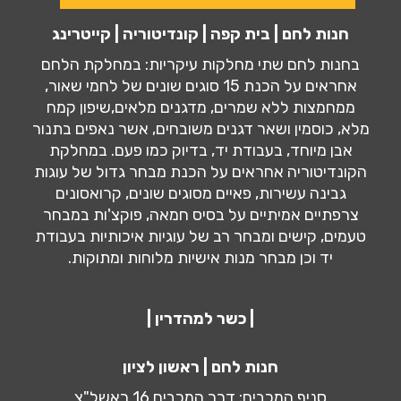
חנות לחם | בית קפה | קונדיטוריה | קייטרינג
בחנות לחם שתי מחלקות עיקריות: במחלקת הלחם
אחראים על הכנת 15 סוגים שונים של לחמי שאור,
ממחמצות ללא שמרים, מדגנים מלאים,שיפון קמח
מלא, כוסמין ושאר דגנים משובחים, אשר נאפים בתנור
אבן מיוחד, בעבודת יד, בדיוק כמו פעם. במחלקת
הקונדיטוריה אחראים על הכנת מבחר גדול של עוגות
גבינה עשירות, פאיים מסוגים שונים, קרואסונים
צרפתיים אמיתיים על בסיס חמאה, פוקצ'ות במבחר
טעמים, קישים ומבחר רב של עוגיות איכותיות בעבודת
יד וכן מבחר מנות אישיות מלוחות ומתוקות.
| כשר למהדרין |
חנות לחם | ראשון לציון
סניף המכבים: דרך המכבים 16 ראשל"צ