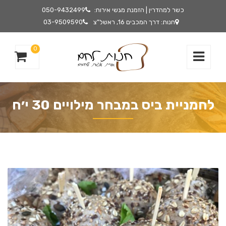
כשר למהדרין | הזמנת מגשי אירוח:
050-9432499
חנות: דרך המכבים 16, ראשל"צ
03-9509590
0
לחמניית ביס במבחר מילויים 30 י׳ח