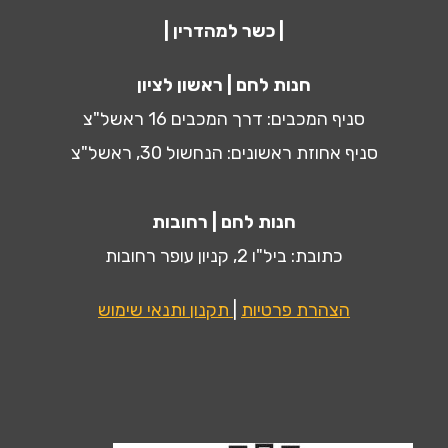
| כשר למהדרין |
חנות לחם | ראשון לציון
סניף המכבים: דרך המכבים 16 ראשל"צ
סניף אחוזת ראשונים: הנחשול 30, ראשל"צ
חנות לחם | רחובות
כתובת: ביל"ו 2, קניון עופר רחובות
הצהרת פרטיות
|
תקנון ותנאי שימוש