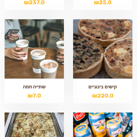
₪
237.0
₪
25.0
קישים בינוניים
שתייה חמה
₪
7.0
₪
220.0