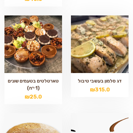
דג סלמון בעשבי טיבול
טארטלטים בטעמים שונים
(1 י׳ח)
₪
315.0
₪
25.0