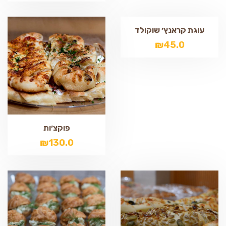
עוגת קראנץ׳ שוקולד
₪
45.0
פוקצ׳ות
₪
130.0