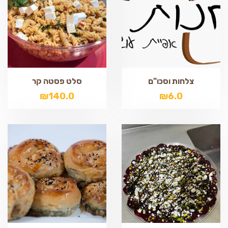
צלחות וסכו"ם
סלט פסטה קר
₪
140.0
₪
6.0