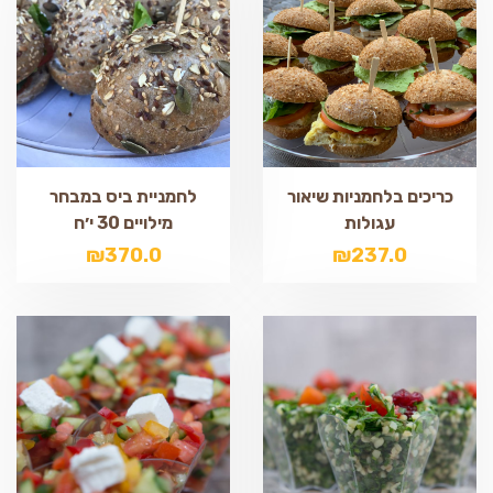
כריכים בלחמניות שיאור
לחמניית ביס במבחר
עגולות
מילויים 30 י׳ח
₪
370.0
₪
237.0