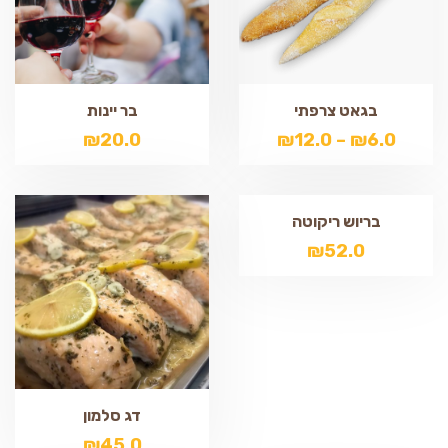
בגאט צרפתי
בר יינות
₪
20.0
₪
12.0
–
₪
6.0
בריוש ריקוטה
₪
52.0
דג סלמון
₪
45.0