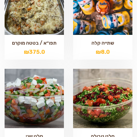
שתייה קלה
תפו״א / בטטה מוקרם
₪
375.0
₪
8.0
סלט טבולה
סלט יווני