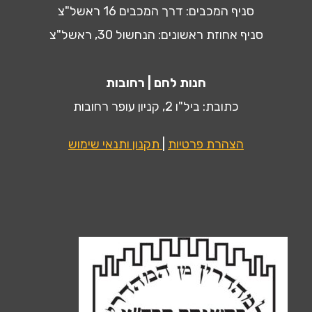
סניף המכבים: דרך המכבים 16 ראשל"צ
סניף אחוזת ראשונים: הנחשול 30, ראשל"צ
חנות לחם | רחובות
כתובת: ביל"ו 2, קניון עופר רחובות
הצהרת פרטיות
|
תקנון ותנאי שימוש