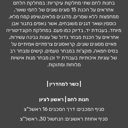
בחנות לחם שתי מחלקות עיקריות: במחלקת הלחם
אחראים על הכנת 15 סוגים שונים של לחמי שאור,
ממחמצות ללא שמרים, מדגנים מלאים,שיפון קמח מלא,
כוסמין ושאר דגנים משובחים, אשר נאפים בתנור אבן
מיוחד, בעבודת יד, בדיוק כמו פעם. במחלקת הקונדיטוריה
אחראים על הכנת מבחר גדול של עוגות גבינה עשירות,
פאיים מסוגים שונים, קרואסונים צרפתיים אמיתיים על
בסיס חמאה, פוקצ'ות במבחר טעמים, קישים ומבחר רב
של עוגיות איכותיות בעבודת יד וכן מבחר מנות אישיות
מלוחות ומתוקות.
| כשר למהדרין |
חנות לחם | ראשון לציון
סניף המכבים: דרך המכבים 16 ראשל"צ
סניף אחוזת ראשונים: הנחשול 30, ראשל"צ