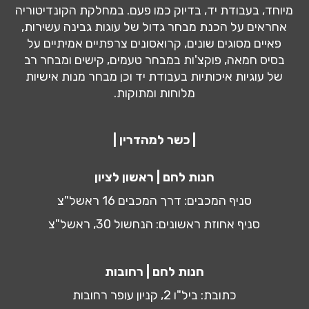
מיוחד, בעבודת יד, בדיוק כמו פעם. במחלקת הקונדיטוריה
אחראים על הכנת מבחר גדול של עוגות גבינה עשירות,
פאיים מסוגים שונים, קרואסונים צרפתיים אמיתיים על
בסיס חמאה, פוקצ'ות במבחר טעמים, קישים ומבחר רב
של עוגיות איכותיות בעבודת יד וכן מבחר מנות אישיות
מלוחות ומתוקות.
| כשר למהדרין |
חנות לחם | ראשון לציון
סניף המכבים: דרך המכבים 16 ראשל"צ
סניף אחוזת ראשונים: הנחשול 30, ראשל"צ
חנות לחם | רחובות
כתובת: ביל"ו 2, קניון עופר רחובות