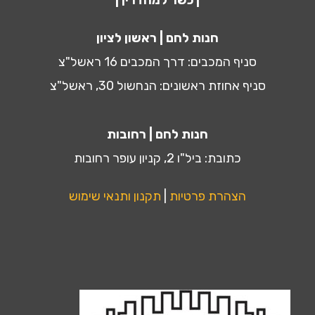
| כשר למהדרין |
חנות לחם | ראשון לציון
סניף המכבים: דרך המכבים 16 ראשל"צ
סניף אחוזת ראשונים: הנחשול 30, ראשל"צ
חנות לחם | רחובות
כתובת: ביל"ו 2, קניון עופר רחובות
הצהרת פרטיות
|
תקנון ותנאי שימוש