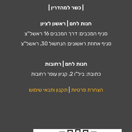
| כשר למהדרין |
חנות לחם | ראשון לציון
סניף המכבים: דרך המכבים 16 ראשל"צ
סניף אחוזת ראשונים: הנחשול 30, ראשל"צ
חנות לחם | רחובות
כתובת: ביל"ו 2, קניון עופר רחובות
הצהרת פרטיות
|
תקנון ותנאי שימוש