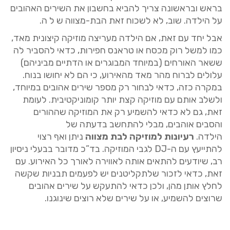
בראש ובראשונה צריך להביא בחשבון את השירים האהובים
על הילדה. שוב, לא לשכוח זאת הבת-מצווה ש ל ה.
אבל יחד עם זאת, אם הילדה מעריצה מוזיקה קיצונית מאד,
כמו למשל רוק מכסח או טראנס חפירות, כדאי להסביר לה
ששאר האורחים (במיוחד המבוגרים או הדתיים מביניהם)
עלולים לברוח מהר מאד מהאירוע, כי הם לא יחושו בנוח.
במקרה כזה, כדאי לבחור רק מספר שירים אהובים במיוחד,
ולשלב אותם עם מוזיקה קצת יותר קומוניקטיבית. לעומת
זאת, גם לא כדאי להשמיע רק את המוזיקה שההורים
והסבים אוהבים, מבלי להתחשב בדעתה של
הילדה.
רעיונות למוזיקה לבת מצווה
ניתן ואף רצוי
להתייעץ עם ה-DJ לגבי המוזיקה. בד”כ מדובר בבעלי ניסיון
רב, שיודעים להתאים אותה לאווירה לאורך כל האירוע. עם
זאת, כדאי לזכור שלתקליטנים יש לפעמים תבניות שקשה
לחלץ אותן מהן, ולכן כדאי להתעקש על שירים אהובים
שרוצים להשמיע, או על שירים שלא רוצים שינוגנו.