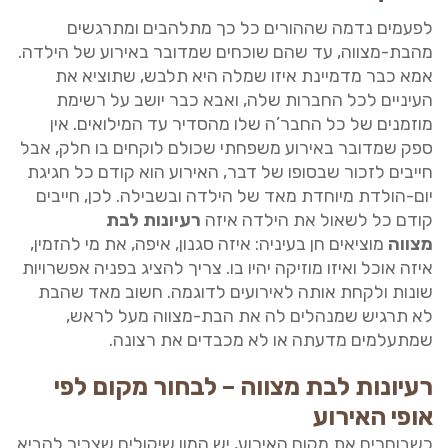
לפעמים נדמה שההורים כל כך מתלהבים ומתרגשים
מהבת-מצווה, עד שהם שוכחים שמדובר באירוע של הילדה.
אמא כבר מדמיינת איזו שמלה היא תלבש, שתוציא את
העיניים לכל החברות שלה, ואבא כבר יושב על רשימת
מוזמנים של כל החבר’ה שלו מהסדיר עד המילואים. אין
ספק שמדובר באירוע משפחתי שכולם לוקחים בו חלק, אבל
חייבים לזכור שבסופו של דבר, האירוע הוא קודם כל חגיגת
יום-הולדת מיוחדת מאד של הילדה ובשבילה. לכן, חייבים
קודם כל לשאול את הילדה איזה
רעיונות לבת
מצווה
מוציאים חן בעיניה: איזה סגנון, איפה, את מי להזמין,
איזה אוכל ואיזו מוזיקה יהיו בו. צריך להציג בפניה אפשרויות
שונות ולקחת אותה לאירועים לדוגמה. חשוב מאד שהבת
לא תרגיש שמנהלים לה את הבת-מצווה מעל לראש,
שמתעלמים מדעתה או לא מכבדים את רצונה.
רעיונות לבת מצווה – לבחור מקום לפי
אופי האירוע
כשבוחרים את מקום האירוע, יש המון שיקולים שצריך להביא