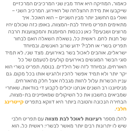
כאמור, המוזיקה היא אחד מבין שני המרכיבים המרכזיים
שייקבעו את מידת ההצלחה של האירוע. המרכיב השני –
ואולי גם החשוב יותר מבין השניים – הוא האוכל. איך
מתאימים תפריט מיוחד לבת-המצווה, באופן כזה שכולם יהיו
מרוצים ושבעים? כאן נכנסות המיומנות והמקצוענות הרבה
של חנות לחם. ראשית כל, נשאלת השאלה האם לבחור
תפריט בשרי או חלבי? ידוע שרוב האנשים, ובמיוחד
ישראלים, אוהבים לאכול בשר באירועים. מצד שני, לא תמיד
סוגי הבשר המוגשים באירועים קולעים לטעמם של כל
האורחים, ובמיוחד לזה של הילדים. בנוסף, תפריט בשרי הוא
יקר יותר ולא תמיד אפשר להכין ולהגיש אותו בכל מקום. גם
עניין הכשרות עלול להוות מגבלה אצל חלק מהאורחים.
מניסיוננו רב השנים אנחנו יכולים לקבוע די בוודאות, שאחרי
שמביאים בחשבון את כל השיקולים שמאפיינים בת-מצווה,
הבחירה הנכונה והטובה ביותר היא דווקא בתפריט
קייטרינג
חלבי
.
להלן מספר
רעיונות לאוכל לבת מצווה
עם תפריט חלבי
שיש לו יתרונות רבים יותר מאשר לבשרי: ראשית כל, הוא