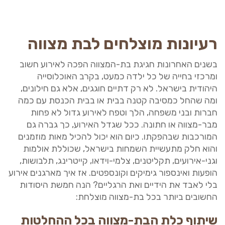
רעיונות מוצלחים לבת מצווה
בשנים האחרונות חגיגת בת-המצווה הפכה לאירוע חשוב
ומרכזי בחייה של כל ילדה כמעט, בקרב האוכלוסייה
היהודית בישראל. לא רק דתיים חוגגים, אלא גם חילונים,
ומה שהחל כמסיבה קטנה בבית או בבית הכנסת עם כמה
חברות ובני משפחה, הלך וטפח לאירוע גדול לא פחות
מבר-מצווה או חתונה. ככל שגדל האירוע, כך גברה גם
המורכבות שבהפקתו. כיום הוא יכול להכיל מאות מוזמנים
והוא חלק מתעשיית השמחות בישראל, שכוללת אולמות
וגני-אירועים, תקליטנים, צלמי-וידאו, קייטרינג, תלבושות,
הופעות ואינספור גימיקים וקונספטים. אז איך מארגנים אירוע
בלי לאבד את הידיים ואת הרגליים? הנה חמשת היסודות
החשובים ביותר בכל בת-מצווה מוצלחת:
שיתוף כלת הבת-מצווה בכל ההחלטות