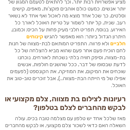
מציע אפשרויות רבות יותר, וכך להתאים לטעמם המגוון של
יותר אנשים. כמעט כולם אוהבים פוקצ’ות, מאפים, קישים
וסלטים, כך שכל אחד מוצא מה לאכול ואף אחד לא נשאר
רעב. שנית, קל יותר לשמור על טריות האוכל לאורך כל
האירוע. בנוסף, תפריט חלבי מעיק פחות על הכיס; וכמובן,
היתרון הגדול ביותר: הוא מאפשר להגיש
קינוחים
חלביים
ולא פרווה. התפריט המותאם לבת-מצווה של חנות
לחם הוכיח פעם אחר פעם שהוא מביא להצלחה של כל
בת-מצווה, וסיפק חוויה בלתי נשכחת לאורחים. נוכחנו
לדעת שבסופו של דבר, ככל שהשנים חולפות, אנשים
שוכחים את המיקום, את המוזיקה, את הקונספט (לפעמים
אפילו של מי הייתה הבת-מצווה…), אבל זוכרים טוב-טוב את
האוכל.
רעיונות לצילום בת מצווה, צלם מקצועי או
לבקש מהחברים לצלם בטלפון?
מאז שלכל אחד יש טלפון עם מצלמה טובה בכיס, עולה
השאלה האם כדאי לשכור צלם מקצועי, או לבקש מהחברים