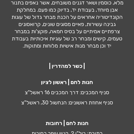
מלא, כוסמין ושאר דגנים משובחים, אשר נאפים בתנור
אבן מיוחד, בעבודת יד, בדיוק כמו פעם. במחלקת
הקונדיטוריה אחראים על הכנת מבחר גדול של עוגות
גבינה עשירות, פאיים מסוגים שונים, קרואסונים
צרפתיים אמיתיים על בסיס חמאה, פוקצ'ות במבחר
טעמים, קישים ומבחר רב של עוגיות איכותיות בעבודת
יד וכן מבחר מנות אישיות מלוחות ומתוקות.
| כשר למהדרין |
חנות לחם | ראשון לציון
סניף המכבים: דרך המכבים 16 ראשל"צ
סניף אחוזת ראשונים: הנחשול 30, ראשל"צ
חנות לחם | רחובות
כתובת: ביל"ו 2, קניון עופר רחובות