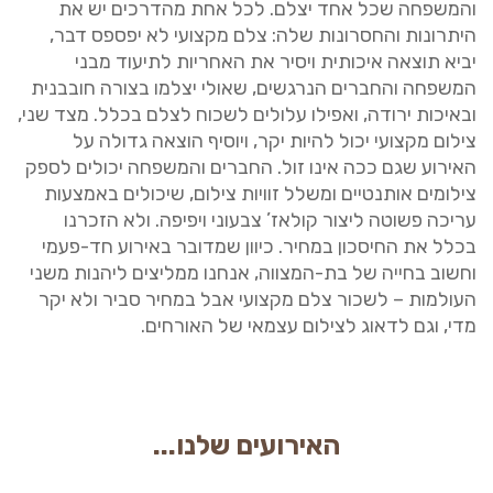
והמשפחה שכל אחד יצלם. לכל אחת מהדרכים יש את
היתרונות והחסרונות שלה: צלם מקצועי לא יפספס דבר,
יביא תוצאה איכותית ויסיר את האחריות לתיעוד מבני
המשפחה והחברים הנרגשים, שאולי יצלמו בצורה חובבנית
ובאיכות ירודה, ואפילו עלולים לשכוח לצלם בכלל. מצד שני,
צילום מקצועי יכול להיות יקר, ויוסיף הוצאה גדולה על
האירוע שגם ככה אינו זול. החברים והמשפחה יכולים לספק
צילומים אותנטיים ומשלל זוויות צילום, שיכולים באמצעות
עריכה פשוטה ליצור קולאז’ צבעוני ויפיפה. ולא הזכרנו
בכלל את החיסכון במחיר. כיוון שמדובר באירוע חד-פעמי
וחשוב בחייה של בת-המצווה, אנחנו ממליצים ליהנות משני
העולמות – לשכור צלם מקצועי אבל במחיר סביר ולא יקר
מדי, וגם לדאוג לצילום עצמאי של האורחים.
האירועים שלנו...