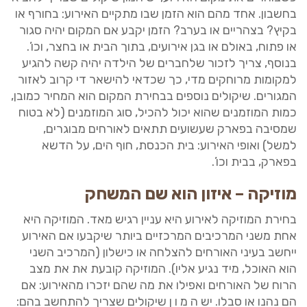
בחשבון. אחד מהם הוא הזמן שבו מתקיים האירוע: בחורף או
בקיץ? בצהריים או בערב? הזמן יקבע אם המקום יהיה סגור
או פתוח, באולם או בגן אירועים, בתוך הבית או בחצר, וכו’.
בנוסף, צריך לזכור שלחברים של הילדה יהיה קשה להגיע
למקומות מרוחקים מדי, כך שכדאי להישאר די קרוב לאזור
המגורים. שיקולים נוספים בבחירת המקום הוא המחיר כמובן,
כמות המוזמנים שהוא יכול להכיל, סוג המוזמנים (לא בטוח
שמסיבה בפארק שעשועים תתאים לאורחים מבוגרים,
למשל) ואופי האירוע: בית הכנסת, חוף הים, על הדשא
בפארק, בבית וכו’.
מוזיקה – איזון הוא שם המשחק
בחירת המוזיקה לאירוע היא עניין רגיש מאד. המוזיקה היא
אחת משני המרכיבים המרכזיים ביותר שיקבעו אם האירוע
ייחשב בעיני האורחים להצלחה או כישלון (המרכיב השני
הוא האוכל, מיד נגיע אליו). המוזיקה קובעת את את מצב
הרוח של האורחים ואפילו את מה שהם יזכרו מהאירוע: אם
הם נהנו או סבלו. יש ה מ ו ן שיקולים שצריך להתחשב בהם: