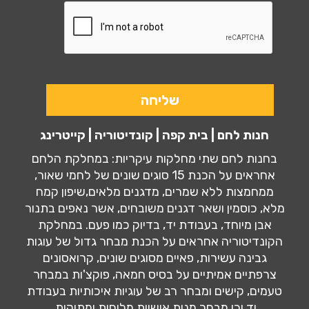
חנות לחם | בית קפה | קונדיטוריה | קייטרינג
בחנות לחם שתי מחלקות עיקריות: במחלקת הלחם
אחראים על הכנת 15 סוגים שונים של לחמי שאור,
ממחמצות ללא שמרים, מדגנים מלאים,שיפון קמח
מלא, כוסמין ושאר דגנים משובחים, אשר נאפים בתנור
אבן מיוחד, בעבודת יד, בדיוק כמו פעם. במחלקת
הקונדיטוריה אחראים על הכנת מבחר גדול של עוגות
גבינה עשירות, פאיים מסוגים שונים, קרואסונים
צרפתיים אמיתיים על בסיס חמאה, פוקצ'ות במבחר
טעמים, קישים ומבחר רב של עוגיות איכותיות בעבודת
יד וכן מבחר מנות אישיות מלוחות ומתוקות.