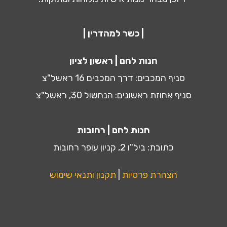
| כשר למהדרין |
חנות לחם | ראשון לציון
סניף המכבים: דרך המכבים 16 ראשל"צ
סניף אחוזת ראשונים: הנחשול 30, ראשל"צ
חנות לחם | רחובות
כתובת: ביל"ו 2, קניון עופר רחובות
הצהרת פרטיות
|
תקנון ותנאי שימוש