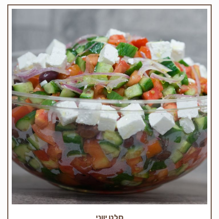
סלט יווני