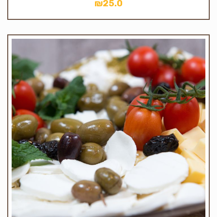
₪
25.0