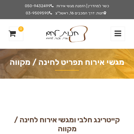
כשר למהדרין | הזמנת מגשי אירוח:
050-9432499
חנות: דרך המכבים 16, ראשל"צ
03-9509590
0
מגשי אירוח תפריט לחינה / מקווה
קייטרינג חלבי ומגשי אירוח לחינה /
מקווה