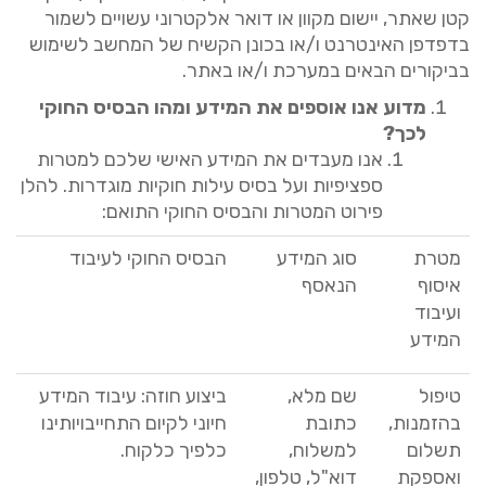
קטן שאתר
,
יישום מקוון או דואר אלקטרוני עשויים לשמור
בדפדפן האינטרנט ו
/
או בכונן הקשיח של המחשב לשימוש
בביקורים הבאים במערכת ו
/
או באתר
.
מדוע
אנו
אוספים
את
המידע
ומהו
הבסיס
החוקי
לכך
?
אנו מעבדים את המידע האישי שלכם למטרות
ספציפיות ועל בסיס עילות חוקיות מוגדרות
.
להלן
פירוט המטרות והבסיס החוקי התואם
:
מטרת
סוג המידע
הבסיס החוקי לעיבוד
איסוף
הנאסף
ועיבוד
המידע
טיפול
שם מלא
,
ביצוע חוזה
:
עיבוד המידע
בהזמנות
,
כתובת
חיוני לקיום התחייבויותינו
תשלום
למשלוח
,
כלפיך כלקוח
.
ואספקת
דוא
"
ל
,
טלפון
,