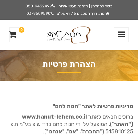
כשר למהדרין | הזמנת מגשי אירוח:
050-9432499
חנות: דרך המכבים 16, ראשל"צ
03-9509590
0
הצהרת פרטיות
מדיניות
פרטיות
לאתר
"
חנות
לחם
"
ברוכים הבאים לאתר
www.hanut-lehem.co.il
("
האתר
"),
המופעל על ידי חנות לחם ברד שופ בע
"
מ ח
.
פ
515810125 ("
החברה
", "
אנו
", "
אנחנו
").