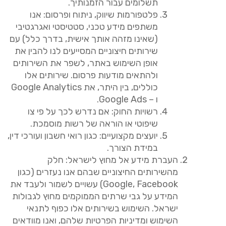
תשלומים עבור הזמנותיך
.
פלטפורמות
שיווק
,
ניתוח
ופרסום
:
אנו
משתפים מידע טכני
,
סטטיסטי ואגרגטיבי
(
שאינו מזהה אותך אישית
,
בדרך כלל
)
עם
שירותים חיצוניים המסייעים לנו להבין את
אופן השימוש באתר
,
לשפר את השירותים
ולהתאים מודעות פרסום
.
שירותים אלו
כוללים
,
בין היתר
,
את
Google Analytics
ו
– Google Ads.
רשויות
החוק
:
אם נדרש לכך על פי צו
שיפוטי או הוראה של רשות מוסמכת
.
יועצים
מקצועיים
:
כגון רואי חשבון ועורכי דין
,
במידת הצורך
.
העברת
מידע
אל
מחוץ
לישראל
:
חלק
מהשירותים החיצוניים שבהם אנו נעזרים
(
כגון
Google, Facebook)
עשויים לשמור ולעבד את
המידע על גבי שרתים הממוקמים מחוץ לגבולות
ישראל
.
השימוש בשירותים אלו כפוף לתנאי
השימוש ומדיניות הפרטיות שלהם
,
ואנו מוודאים