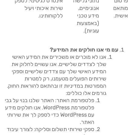
פרסום
נתוני גלישה
אינטרס לגיטימי
:
לספק
מותאם
אנונימיים
,
שירות איכותי ויעיל
אישית
.
מידע טכני
ללקוחותינו
.
(
באמצעות
עוגיות
).
עם
מי
אנו
חולקים
את
המידע
?
אנו לא מוכרים או משכירים את המידע האישי
שלך לצדדים שלישיים
.
אנו עשויים לחלוק את
המידע האישי שלך עם צדדים שלישיים וספקי
שירותים הפועלים מטעמנו
,
רק למטרות
המפורטות במדיניות זו ובהתאם להוראות החוק
.
גורמים אלו כוללים
:
פלטפורמת
האתר
:
האתר שלנו בנוי על גבי
פלטפורמת
WordPress.
אנו חולקים מידע
עם
WordPress
כדי לספק לך את שירותי
האתר
.
ספקי
שירותי
תשלום
וסליקה
:
לצורך עיבוד