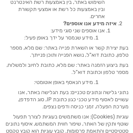
השימוש באתר
,
בין באמצעות רשת האינטרנט
ובין באמצעות כל רשת או אמצעי תקשורת
אחרים
.
איזה
מידע
אנו
אוספים
?
אנו אוספים שני סוגי מידע
:
מידע שנמסר על ידך באופן פעיל
:
בעת
יצירת
קשר
או
השארת
פנייה
באתר
:
שם מלא
,
מספר
טלפון
,
כתובת דוא
"
ל
,
נושא הפנייה ותוכן פנייתך
.
בעת
ביצוע
הזמנה
באתר
:
שם מלא
,
כתובת לחיוב ולמשלוח
,
מספר טלפון וכתובת דוא
"
ל
.
מידע הנאסף באופן אוטומטי
:
נתוני
גלישה
ונתונים
טכניים
:
בעת הגלישה באתר
,
אנו
עשויים לאסוף מידע טכני כגון כתובת
IP,
סוג הדפדפן
,
מערכת הפעלה
,
זמני כניסה ודפים נצפים
.
עוגיות
(Cookies)
:
אנו משתמשים בעוגיות לצורך תפעול
שוטף ותקין של האתר
,
שיפור חווית המשתמש
,
איסוף נתונים
סטטיסטיים והתאמת פרסומות
.
קובץ עוגיות הוא קובץ טקסט