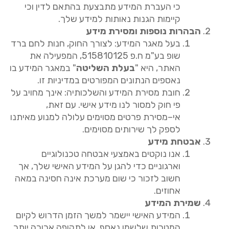
כי העברת המידע מתבצעת בהתאם לדין וכי
קיימות הגנות נאותות למידע שלך
.
הבהרות
נוספות
ומסירת
מידע
בעל
מאגר
המידע
:
לצורך החוק
,
חנות לחם ברד
שופ בע
"
מ ח
.
פ
515810125,
המפעילה את
האתר
,
היא
"
בעלת
השליטה
"
במאגר המידע בו
נאספים הנתונים המפורטים במדיניות זו
.
חובת
מסירת
המידע
והשלכותיה
:
אינך מחויב על
פי חוק למסור לנו מידע אישי
.
עם זאת
,
אי
–
מסירת פרטים מסוימים עלולה למנוע מאיתנו
לספק לך שירותים מסוימים
.
אבטחת
מידע
אנו נוקטים באמצעי אבטחה טכנולוגיים
וארגוניים כדי להגן על המידע האישי שלך
,
אך
חשוב לזכור כי שום מערכת אינה חסינה במאה
אחוזים
.
שמירת
המידע
המידע האישי יישמר למשך הזמן הדרוש לקיום
המטרות שלשמן נאסף
,
או לתקופה ארוכה יותר