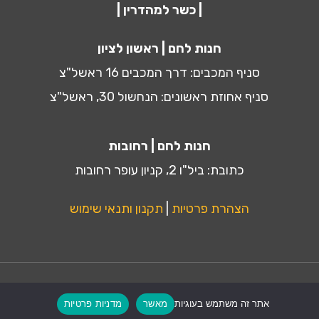
| כשר למהדרין |
חנות לחם | ראשון לציון
סניף המכבים: דרך המכבים 16 ראשל"צ
סניף אחוזת ראשונים: הנחשול 30, ראשל"צ
חנות לחם | רחובות
כתובת: ביל"ו 2, קניון עופר רחובות
הצהרת פרטיות
|
תקנון ותנאי שימוש
אחסון ותחזוקה ע״י:
MiliLand.com
אתר זה משתמש בעוגיות
מאשר
מדניות פרטיות