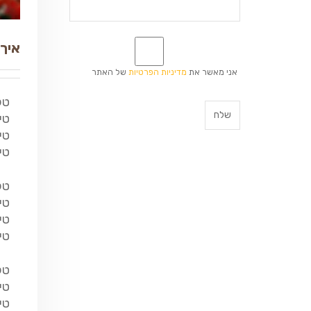
*
איך 
אני מאשר את
מדיניות הפרטיות
של האתר
טק
טי
טי
טי
טק
טי
טי
טי
טק
טי
טי